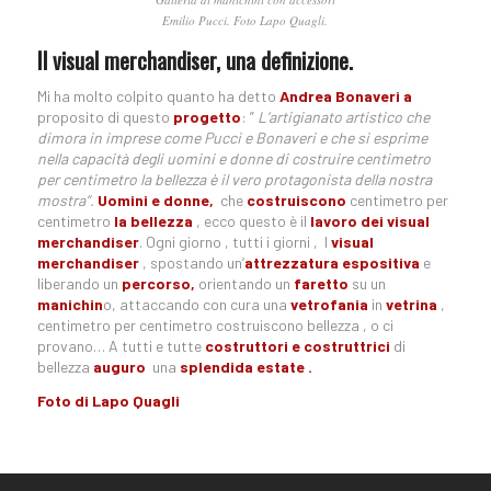
Emilio Pucci. Foto Lapo Quagli.
Il visual merchandiser, una definizione.
Mi ha molto colpito quanto ha detto
Andrea Bonaveri a
proposito di questo
progetto
: ”
L’artigianato artistico che
dimora in imprese come Pucci e Bonaveri e che si esprime
nella capacità degli uomini e donne di costruire centimetro
per centimetro la bellezza è il vero protagonista della nostra
mostra”.
Uomini e donne,
che
costruiscono
centimetro per
centimetro
la bellezza
, ecco questo è il
lavoro dei visual
merchandiser
. Ogni giorno , tutti i giorni , I
visual
merchandiser
, spostando un’
attrezzatura espositiva
e
liberando un
percorso,
orientando un
faretto
su un
manichin
o, attaccando con cura una
vetrofania
in
vetrina
,
centimetro per centimetro costruiscono bellezza , o ci
provano… A tutti e tutte
costruttori e costruttrici
di
bellezza
auguro
una
splendida estate .
Foto di Lapo Quagli