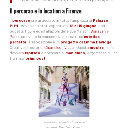
Il percorso e la location a Firenze
Il
percorso
si è articolato in tutta l’ampiezza di
Palazzo
Pitti
, dove sono stati esposti dal
12 al 15 giugno
abiti,
oggetti, figure ed istallazioni delle due Maison,
Bonaveri
e
Pucc
i, un tratto in comune : la ricerca di un’
estetica
perfetta.
L’esposizione è un
progetto di Emma Davidge
-
Creative Director di
Chameleon Visual.
Questa
mostra
mi ha
davvero
ispirato
a ripensare al
manichino
, argomento di uno
tra i miei
primi
post.
Il manichino gigante all’inizio del
percorso. Foto Lapo Quagli