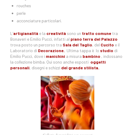
rouches
perle
acconciature particolari.
L’
artigianalità
e la
creatività
sono un
tratto comune
tra
Bonaveri e Emilio Pucci, infatti al
piano terra del Palazzo
trova posto un percorso tra
Sala del Taglio
, del
Cucito
e il
Laboratorio di
Decorazione.
Ultima tappa è lo
studio
di
Emilio Pucci, dove i
manichini
a misura
bambino
, indossano
la collezione bimba. Qui sono anche esposti
oggetti
personali
, disegni e schizzi
del grande stilista.
Galleria di manichini con accessori