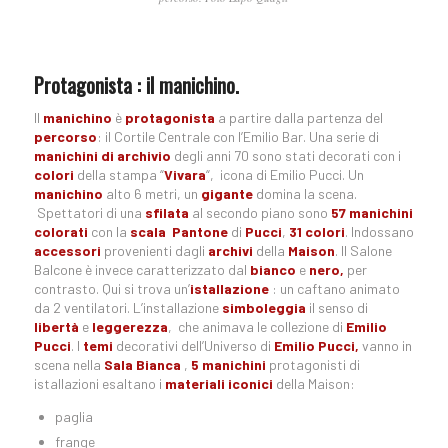
Protagonista : il manichino.
Il
manichino
è
protagonista
a partire dalla partenza del
percorso
: il Cortile Centrale con l’Emilio Bar. Una serie di
manichini di archivio
degli anni 70 sono stati decorati con i
colori
della stampa “
Vivara
“, icona di Emilio Pucci. Un
manichino
alto 6 metri, un
gigante
domina la scena.
Spettatori di una
sfilata
al secondo piano sono
57 manichini
colorati
con la
scala Pantone
di
Pucci
,
31 colori
. Indossano
accessori
provenienti dagli
archivi
della
Maison
. Il Salone
Balcone è invece caratterizzato dal
bianco
e
nero,
per
contrasto. Qui si trova un’
istallazione
: un caftano animato
da 2 ventilatori. L’installazione
simboleggia
il senso di
libertà
e
leggerezza
, che animava le collezione di
Emilio
Pucci
. I
temi
decorativi dell’Universo di
Emilio Pucci,
vanno in
scena nella
Sala Bianca
,
5 manichini
protagonisti di
istallazioni esaltano i
materiali iconici
della Maison:
paglia
frange