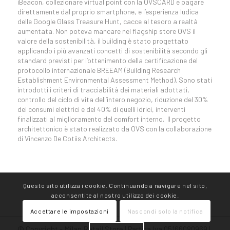
iBeacon, collezionare virtual point con la OVSCARD e pagare
direttamente dal proprio smartphone, e l’esperienza ludica
delle Google Glass Treasure Hunt, cacce al tesoro a realtà
aumentata. Non poteva mancare nel flagship store OVS il
valore della sostenibilità, il building è stato progettato
applicando i più avanzati concetti di sostenibilità secondo gli
standard previsti per l’ottenimento della certificazione del
protocollo internazionale BREEAM (Building Research
Establishment Environmental Assessment Method). Sono stati
introdotti i criteri di tracciabilità dei materiali adottati,
controllo del ciclo di vita dell’intero negozio, riduzione del 30%
dei consumi elettrici e del 40% di quelli idrici, interventi
finalizzati al miglioramento del comfort interno. Il progetto
architettonico è stato realizzato da OVS con la collaborazione
di Vincenzo De Cotiis Architects.
Questo sito utilizza i cookie. Continuando a navigare nel sito,
acconsentite al nostro utilizzo dei cookie.
Accettare le impostazioni
Nascondi solo la notifica
© Copyright - Milan Retail Store | Partita Iva 05166080969 |