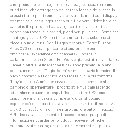
che riprendono le immagini delle campagne media e creano
punti focali che attraggono da lontano l’occhio del cliente. In
prossimità i reparti sono caratterizzati da molti punti display
con manichini che suggeriscono out-fit diversi. Molto bello nel
bambino il reparto dedicato ai giocattoli e la coloratissima
parete con tovaglie, bicchieri, piatti per i più piccoli. Completa
il category su cui OVS non teme confronti una selezione di
piccola puericultura. Con il flagship store di Corso Buenos
Aires OVS continua il percorso di customer experience
omnichanel experience omnichannel sviluppata in
collaborazione con Google For Work e già testata in via Dante.
Camerini virtuali e Interactive Kiosk sono presenti al piano
donna, mentre una “Magic Room” anima lo spazio bambino. Il
nuovo concept “All For Kids” ospiterà la nuova piattaforma
“Play Your Look”, un’esperienza digitale che permette al
bambino di sperimentare il proprio stile musicale facendo
letteralmente suonare i capi. Il flagship store OVS rende
disponibile al cliente una completa “digital shopping
experience”: con assistenti alla vendita muniti di iPad, servizio
click & collect (ordine online e ritiro capi gratuito in negozio),
APP dedicata che consente di accedere ad ogni tipo di
informazione riguardante i prodotti, ricevere notifiche
personalizzate con logiche di proximity marketing grazie agli