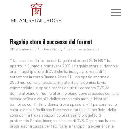
Flagship store il successo del format
/
/
21 Settembre 2015
in
Case History
da
Francesca Zorzetto
Milano celebra il ritorno dei flagship store nel 2014 H&M ha
aperto in Duomo a primavera 2015 il flagship store di Mango e
ora il flagship store di OVS che ha inaugurato venerdì 11
settembre in corso Buenos Aires 21, uno spazio enorme di
2860 mq. con una facciata impotente che domina la via
commerciale. Lo spazio racchiude tutti i category OVS, la
donna al piano 0, l’uomo al primo piano dove si accede con una
scenografica e visibile dall’esterno scala mobile. Mentre il
bambino, con l’intimo donna trova spazio al -1. I percorsi sono
chiari e ampi e facilitano l’accesso a tutta la superficie. Nella
zona donna trova spazio il coloratissimo progetto di
profumeria Shaka, insegna in house di OVS. Ogni piano ha una
propria zona cassa per facilitare la ” shopping experience” al