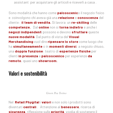
assistant per acquistare gli articoli e riceverli a casa .
Sono modalità che hanno come
palcoscenic
o il negozio fisico
e coinvolgono chi aveva già una
relazione
e
conoscenza
del
cliente:
il team di vendita.
Si lavora un
re-skilling
delle
competenze.
Dal
online
non si
torna indietro
e anche i
negozi indipendent
i possono e devono
sfruttare
queste
nuove modalità
. Dal punto di vista del
Visual
Merchandising
vuol dire
ripensare lo store
come luogo che
ha
simultaneamente
o in
momenti diversi
, a negozio chiuso,
una
doppia funzione
: teatro di
esperienze fisiche
per
clienti
in presenza
e
palcoscenico
per esperienze
da
remoto
, quasi uno
showroom.
Valori e sostenibilità
Green Pea Torino
Nel
Retail Phygital
i
valori
e non solo i prodotti sono
diventati
centrali
. Attenzione al
benessere
, ricerca di
sicurezza
, riflessione sulle
priorità
, voglia di sostenere il