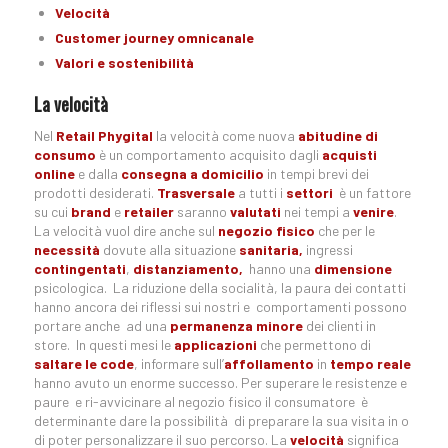
Velocità
Customer journey omnicanale
Valori e sostenibilità
La velocità
Nel
Retail Phygital
la velocità come nuova
abitudine di
consumo
è un comportamento acquisito dagli
acquisti
online
e dalla
consegna a domicilio
in tempi brevi dei
prodotti desiderati.
Trasversale
a tutti i
settori
è un fattore
su cui
brand
e
retailer
saranno
valutati
nei tempi a
venire
.
La velocità vuol dire anche sul
negozio fisico
che per le
necessità
dovute alla situazione
sanitaria,
ingressi
contingentati
,
distanziamento,
hanno una
dimensione
psicologica. La riduzione della socialità, la paura dei contatti
hanno ancora dei riflessi sui nostri e comportamenti possono
portare anche ad una
permanenza minore
dei clienti in
store. In questi mesi le
applicazioni
che permettono di
saltare le code
, informare sull’
affollamento
in
tempo reale
hanno avuto un enorme successo. Per superare le resistenze e
paure e ri-avvicinare al negozio fisico il consumatore è
determinante dare la possibilità di preparare la sua visita in o
di poter personalizzare il suo percorso. La
velocità
significa