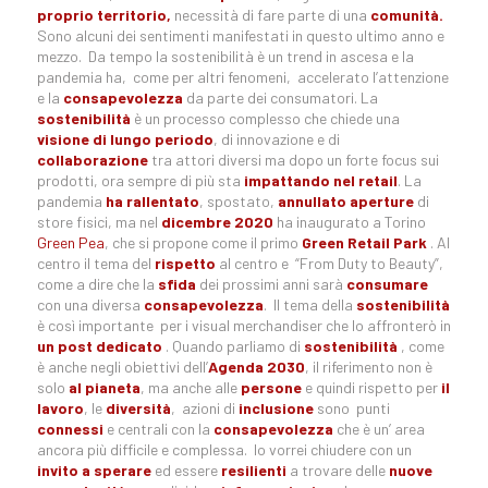
proprio territorio,
necessità di fare parte di una
comunità.
Sono alcuni dei sentimenti manifestati in questo ultimo anno e
mezzo. Da tempo la sostenibilità è un trend in ascesa e la
pandemia ha, come per altri fenomeni, accelerato l’attenzione
e la
consapevolezza
da parte dei consumatori. La
sostenibilità
è un processo complesso che chiede una
visione di lungo periodo
, di innovazione e di
collaborazione
tra attori diversi ma dopo un forte focus sui
prodotti, ora sempre di più sta
impattando nel retail
. La
pandemia
ha rallentato
, spostato,
annullato aperture
di
store fisici, ma nel
dicembre 2020
ha inaugurato a Torino
Green Pea
, che si propone come il primo
Green Retail Park
. Al
centro il tema del
rispetto
al centro e “From Duty to Beauty”,
come a dire che la
sfida
dei prossimi anni sarà
consumare
con una diversa
consapevolezza
. Il tema della
sostenibilità
è così importante per i visual merchandiser che lo affronterò in
un post dedicato
. Quando parliamo di
sostenibilità
, come
è anche negli obiettivi dell’
Agenda 2030
, il riferimento non è
solo
al pianeta
, ma anche alle
persone
e quindi rispetto per
il
lavoro
, le
diversità
, azioni di
inclusione
sono punti
connessi
e centrali con la
consapevolezza
che è un’ area
ancora più difficile e complessa. Io vorrei chiudere con un
invito a sperare
ed essere
resilienti
a trovare delle
nuove