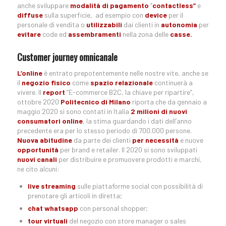
anche sviluppare
modalità di pagamento
“
contactless”
e
diffuse
sulla superficie, ad esempio con
device
per il
personale di vendita o
utilizzabili
dai clienti in
autonomia
per
evitare
code ed
assembramenti
nella zona delle
casse.
Customer journey omnicanale
L’online
è entrato prepotentemente nelle nostre vite, anche se
il
negozio fisico
come
spazio relazionale
continuerà a
vivere. Il
report
“E-commerce B2C, la chiave per ripartire”,
ottobre 2020
Politecnico di Milano
riporta che da gennaio a
maggio 2020 si sono contati in Italia
2 milioni di nuovi
consumatori online
, la stima guardando i dati dell’anno
precedente era per lo stesso periodo di 700.000 persone.
Nuova abitudine
da parte dei clienti
per necessità
e nuove
opportunità
per brand e retailer. Il 2020 si sono sviluppati
nuovi canali
per distribuire e promuovere prodotti e marchi,
ne cito alcuni:
live streaming
sulle piattaforme social con possibilità di
prenotare gli articoli in diretta;
chat whatsapp
con personal shopper;
tour virtuali
del negozio con store manager o sales