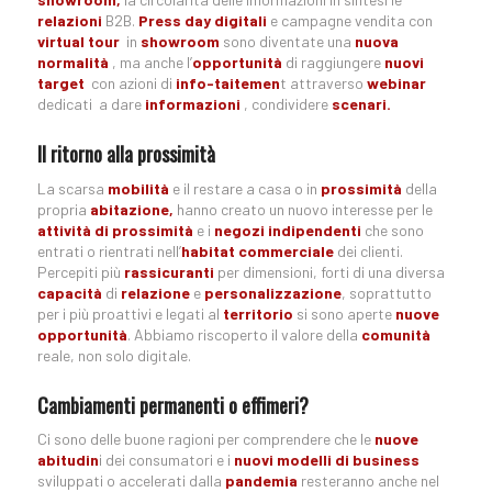
relazioni
B2B.
Press day digitali
e campagne vendita con
virtual tour
in
showroom
sono diventate una
nuova
normalità
, ma anche l’
opportunità
di raggiungere
nuovi
target
con azioni di
info-taitemen
t attraverso
webinar
dedicati a dare
informazioni
, condividere
scenari
.
Il ritorno alla prossimità
La scarsa
mobilità
e il restare a casa o in
prossimità
della
propria
abitazione,
hanno creato un nuovo interesse per le
attività di prossimità
e i
negozi indipendenti
che sono
entrati o rientrati nell’
habitat commerciale
dei clienti.
Percepiti più
rassicuranti
per dimensioni, forti di una diversa
capacità
di
relazione
e
personalizzazione
, soprattutto
per i più proattivi e legati al
territorio
si sono aperte
nuove
opportunità
. Abbiamo riscoperto il valore della
comunità
reale, non solo digitale.
Cambiamenti permanenti o effimeri
?
Ci sono delle buone ragioni per comprendere che le
nuove
abitudin
i dei consumatori e i
nuovi modelli di business
sviluppati o accelerati dalla
pandemia
resteranno anche nel