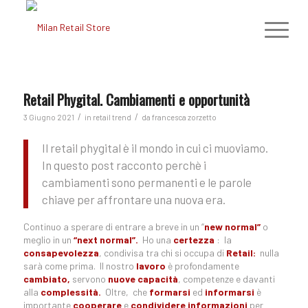
Retail Phygital. Cambiamenti e opportunità
/
/
3 Giugno 2021
in
retail trend
da
francesca zorzetto
Il retail phygital è il mondo in cui ci muoviamo.
In questo post racconto perchè i
cambiamenti sono permanenti e le parole
chiave per affrontare una nuova era.
Continuo a sperare di entrare a breve in un “
new normal”
o
meglio in un
“next normal”.
Ho una
certezza
: la
consapevolezza
, condivisa tra chi si occupa di
Retail:
nulla
sarà come prima. Il nostro
lavoro
è profondamente
cambiato,
servono
nuove capacità
, competenze e davanti
alla
complessità.
Oltre, che
formarsi
ed
informarsi
è
importante
cooperare
e
condividere informazioni
per