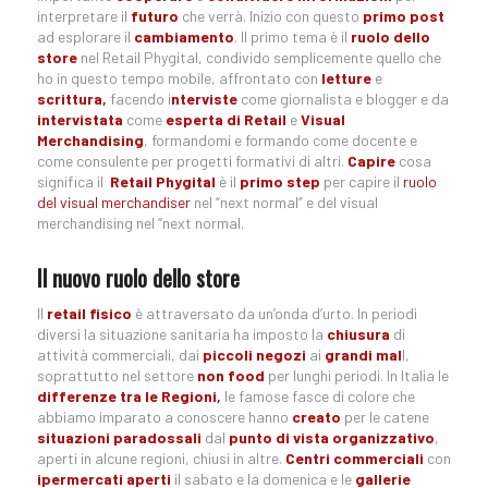
interpretare il
futuro
che verrà. Inizio con questo
primo post
ad esplorare il
cambiamento
. Il primo tema è il
ruolo dello
store
nel Retail Phygital, condivido semplicemente quello che
ho in questo tempo mobile, affrontato con
letture
e
scrittura,
facendo i
nterviste
come giornalista e blogger e da
intervistata
come
esperta di Retail
e
Visual
Merchandising
, formandomi e formando come docente e
come consulente per progetti formativi di altri.
Capire
cosa
significa il
Retail Phygital
è il
primo step
per capire il
ruolo
del visual merchandiser
nel “next normal” e del visual
merchandising nel “next normal.
Il nuovo ruolo dello store
Il
retail fisico
è attraversato da un’onda d’urto. In periodi
diversi la situazione sanitaria ha imposto la
chiusura
di
attività commerciali, dai
piccoli negozi
ai
grandi mal
l,
soprattutto nel settore
non food
per lunghi periodi. In Italia le
differenze tra le Regioni,
le famose fasce di colore che
abbiamo imparato a conoscere hanno
creato
per le catene
situazioni paradossali
dal
punto di vista organizzativo
,
aperti in alcune regioni, chiusi in altre.
Centri commerciali
con
ipermercati aperti
il sabato e la domenica e le
gallerie