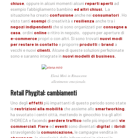
chiuse
, oppure in alcuni momenti alcuni
reparti aperti
ad
esempio l’abbigliamento bambino
ed altri chiusi.
La
situazione ha creato
confusione
anche nei
consumatori
. Ho
visto tanti
esempi
di creatività e
resilienza
anche tra i
negozi indipendenti
che si sono organizzati per
consegne a
casa
, ordini
online
e ritiro in negozio, oppure per aperture di
e-commerce
propri o con altri. Si sono trovati
nuovi
modi
per restare in contatto
e proporre
prodotti
e
brand
a
vecchi e nuovi
clienti.
Alcune di queste soluzioni perfezionate
sono e saranno integrate in
nuovi modelli di business.
Elenà Mirò in Rinascente
allestimento emozionale.
Retail Phygital: cambiamenti
Uno degli
effetti
più impattanti di questo periodo sono state
le
restrizioni alla mobilità
che assieme allo
smartworking
,
ha svuotato i centri città, mettendo in ginocchio tra gli altri
l’HORECA e facendo
perdere traffico
nelle più importanti
vie
commerciali
.
Fiere
ed
eventi
sono diventati
digital
o
ibridi
stravolgendo la
comunicazione,
le campagne vendita in
showroom,
la circolarità delle informazioni in sintesi le