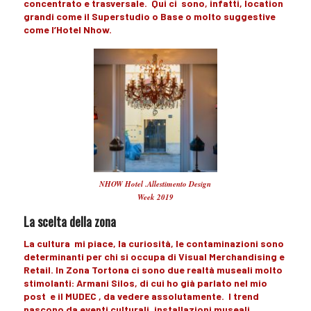
concentrato e trasversale. Qui ci sono, infatti,
location
grandi come il
Superstudio
o Base o molto
suggestive
come l’Hotel Nhow.
NHOW Hotel .Allestimento Design
Week 2019
La scelta della zona
La
cultura
mi piace, la
curiosità
, le
contaminazioni
sono
determinanti per chi si occupa di
Visual Merchandising
e
Retail
. In
Zona Tortona
ci sono due realtà museali molto
stimolanti:
Armani Silos,
di cui ho già parlato nel
mio
post
e il
MUDEC
,
da vedere
assolutamente. I
trend
nascono da
eventi
culturali,
installazioni museali
,