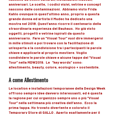
anniversari
. Le scelte, i codici visivi,
vetrine
e concept
nascono dalle
contaminazioni
. Abbiamo visto
Frida
Kahlo
ovunque in quest’ultimo anno, proprio a questa
grande donna ed artista il
Mudec
ha dedicato una
mostra
nel 2018. Quest’anno ricorre il
centenario
della
straordinaria esperienza del
Bauhaus.
Ho già visto
oggetti
, progetti e
vetrine
ispirati da questo
anniversario
. Fare un
“Visual Tour”
vuol dire immergersi
in
mille stimoli
e poi trovare con la
facilitazione
di
un’
esperta
e la
condivisione
tra i
partecipanti
le parole
chiave
e applicarle al proprio
mestiere
. Voglio
condividere le
parole chiave
e alcune
tappe
del
“Visual
Tour”
nella MDW2019. Le “key words” sono:
allestimento
,
beauty
,
colore
,
ecologico
+
sostenibile
.
A come Allestimento
Le
location
e
installazioni
temporanee della
Design Week
offrono sempre
idee
davvero
interessanti,
ed è questa
la ragione per cui
organizzo
sempre uno o più
“Visual
Tour”
nella
settimana
più
creativa
dell’anno. Ecco la
prima tappa
. Ho trovato divertente e colorato il
Temporary Store
di
GALLO
.
Aperto
esattamente per il