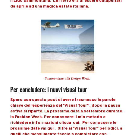
il Lido Sammontana.
L’effetto
era di essere catapultati
da aprile ad una
magica estate italiana.
Sammontana alla Design Week.
Per concludere: i nuovi visual tour
Spero con questo post di avere trasmesso le
parole
chiave
dell’esperienza del “
Visual Tour”
, dopo
la pausa
estiva
si
riparte
. La prossima data a
settembre
durante
la Fashion Week.
Per conoscere il mio metodo e
richiedere informazioni clicca
qui
. Per conoscere le
prossime date vai
qui
. Oltre ai
“Visual Tour
” periodici, a
quelli che
mensilmente
faccio a completare con