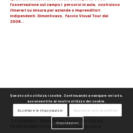
l’osservazione sul campo
i percorsi in aula, costruisco
itinerari su misura
per aziende o imprenditori
indipendenti. Dimenticavo,
faccio Visual Tour dal
2008…
Questo sito utilizza i cookie. Continuando a navigare nel sito,
acconsentite al nostro utilizzo dei cookie.
Accettare le impostazioni
Nascondi solo la notifica
© Copyright - Milan Retail Store | Partita Iva
Impostazioni
05166080969 |
Privacy policy
|
Cookie policy