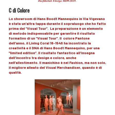
#nofilterlab Filorga MDW2019.
C di Colore
Lo showroom di
Hans Boodt Mannequins
in Via Vigevano
è stata
un’altra tappa
durante il
sopraluogo
che ho fatto
prima del
“Visual Tour”
. La
preparazione
è un elemento
di
metodo
indispensabile
per garantire il
risultato
formativo
di un
“Visual Tour”.
Il colore
Pantone
dell’anno, il
Living Coral 16-1546
ha incontrato la
creatività
e il DNA di
Hans Boodt
Mannequins,
per una
“limited edition”
. Il risultato
fantastico
all’insegna
dell’incontro tra design e colore, anche
nell’
allestimento
. Il
manichino
è nel Fashion, ma non solo,
il
migliore
alleato
del
Visual Merchandiser
, quando è
di
qualità.