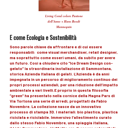
Living Coral colore Pantone
dell’Anno + Hans Boodt
Mannequin
E come Ecologia e Sostenibilità
Sono
parole chiave
da affrontare e di cui essere
responsabili: come
visual merchandiser,
retail designer,
ma soprattutto come
esseri umani
, da subito per avere
un futuro.
Cosi a chiudere cito
“Ice Dream Design con-
gelato”
la straordinaria
installazione
di
Sammontana
,
storica Azienda Italiana di gelati. L’Azienda è da anni
impegnata
in un percorso di
miglioramento
continuo dei
propri
processi aziendali
,
per una riduzione dell’impatto
ambientale
a vari livelli.E proprio in questa
filosofia
“green”
ha presentato nella cornice della
Magna Pars
di
Via Tortona una serie di
arredi,
progettati da
Fabio
Novembre
. La collezione nasce da un innovativo
processo di stampa 3D. I materiali:
bio plastica
, plastica
riciclata e riciclabile.
Immersivo
l’allestimento curato
dallo stesso Fabio Novembre, una
spiaggia italiana
,