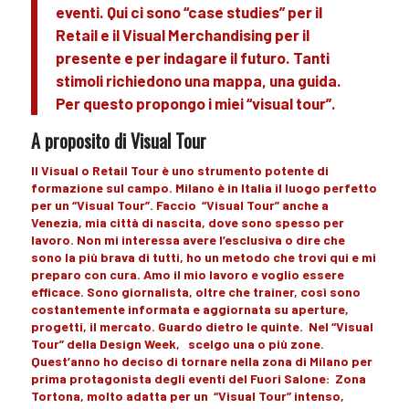
eventi. Qui ci sono “case studies” per il
Retail e il Visual Merchandising per il
presente e per indagare il futuro. Tanti
stimoli richiedono una mappa, una guida.
Per questo propongo i miei “visual tour”.
A proposito di Visual Tour
Il
Visual o Retail Tour
è uno strumento potente di
formazione sul campo.
Milano
è in
Italia
il luogo
perfetto
per un
“Visual Tour”
. Faccio
“Visual Tour
” anche a
Venezia
, mia città di nascita, dove sono spesso per
lavoro
. Non mi interessa avere l’esclusiva o dire che
sono la più brava di tutti,
ho un metodo
che trovi
qui
e mi
preparo con cura.
Amo
il mio
lavoro
e voglio essere
efficace
. Sono
giornalista
, oltre che
trainer
, così sono
costantemente
informata
e
aggiornata
su aperture,
progetti, il
mercato
. Guardo dietro le quinte. Nel “
Visual
Tour”
della
Design Week,
scelgo una o più zone.
Quest’anno ho deciso di tornare nella
zona di Milano
per
prima
protagonista
degli
eventi
del Fuori Salone:
Zona
Tortona
, molto adatta per un
“Visual Tour”
intenso,