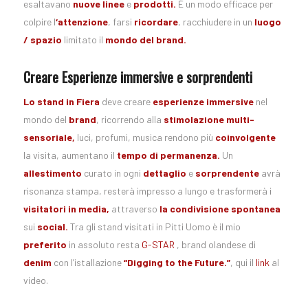
esaltavano
nuove
linee
e
prodotti.
È un modo efficace per
colpire l
‘attenzione
, farsi
ricordare
, racchiudere in un
luogo
/ spazio
limitato il
mondo del brand.
Creare Esperienze immersive e sorprendenti
Lo stand in Fiera
deve creare
esperienze immersive
nel
mondo del
brand
, ricorrendo alla
stimolazione multi-
sensoriale,
luci, profumi, musica rendono più
coinvolgente
la visita, aumentano il
tempo di permanenza.
Un
allestimento
curato in ogni
dettaglio
e
sorprendente
avrà
risonanza stampa, resterà impresso a lungo e trasformerà i
visitatori in media,
attraverso
la condivisione spontanea
sui
social.
Tra gli stand visitati in Pitti Uomo è il mio
preferito
in assoluto resta
G-STAR
, brand olandese di
denim
con l’istallazione
“Digging to the Future.”
, qui il
link
al
video.