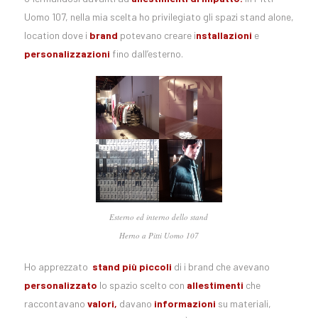
Uomo 107, nella mia scelta ho privilegiato gli spazi stand alone,
location dove i
brand
potevano creare i
nstallazioni
e
personalizzazioni
fino dall’esterno.
Esterno ed interno dello stand
Herno a Pitti Uomo 107
Ho apprezzato
stand più piccoli
di i brand che avevano
personalizzato
lo spazio scelto con
allestimenti
che
raccontavano
valori,
davano
informazioni
su materiali,