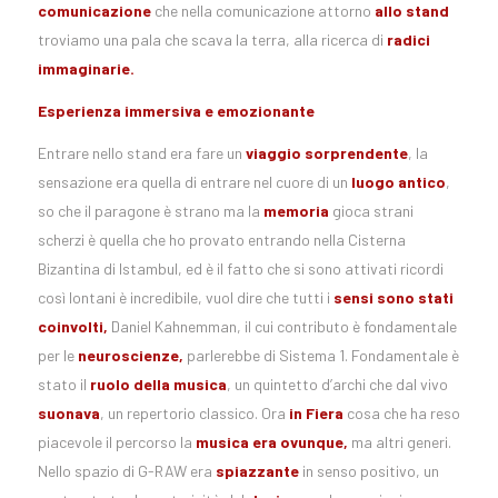
comunicazione
che nella comunicazione attorno
allo stand
troviamo una pala che scava la terra, alla ricerca di
radici
immaginarie.
Esperienza immersiva e emozionante
Entrare nello stand era fare un
viaggio sorprendente
, la
sensazione era quella di entrare nel cuore di un
luogo antico
,
so che il paragone è strano ma la
memoria
gioca strani
scherzi è quella che ho provato entrando nella Cisterna
Bizantina di Istambul, ed è il fatto che si sono attivati ricordi
così lontani è incredibile, vuol dire che tutti i
sensi sono stati
coinvolti,
Daniel Kahnemman, il cui contributo è fondamentale
per le
neuroscienze,
parlerebbe di Sistema 1. Fondamentale è
stato il
ruolo della musica
, un quintetto d’archi che dal vivo
suonava
, un repertorio classico. Ora
in Fiera
cosa che ha reso
piacevole il percorso la
musica era ovunque,
ma altri generi.
Nello spazio di G-RAW era
spiazzante
in senso positivo, un