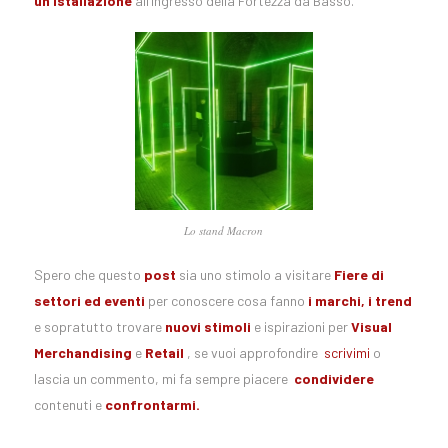
un’istallazione
all’ingresso della Fortezza da Basso.
Lo stand Macron
Spero che questo
post
sia uno stimolo a visitare
Fiere di
settori ed eventi
per conoscere cosa fanno
i marchi, i trend
e sopratutto trovare
nuovi stimoli
e ispirazioni per
Visual
Merchandising
e
Retail
, se vuoi approfondire
scrivimi
o
lascia un commento, mi fa sempre piacere
condividere
contenuti e
confrontarmi.