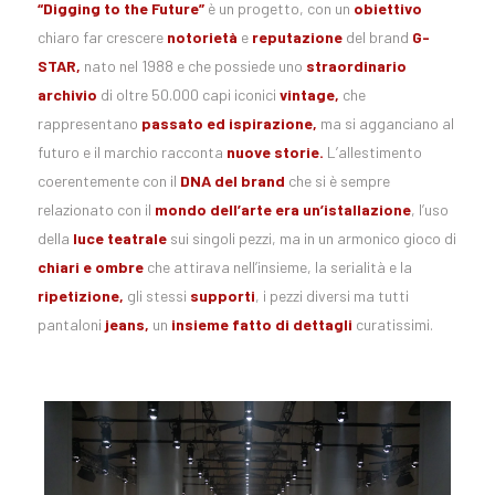
“Digging to the Future”
è un progetto, con un
obiettivo
chiaro far crescere
notorietà
e
reputazione
del brand
G-
STAR,
nato nel 1988 e che possiede uno
straordinario
archivio
di oltre 50.000 capi iconici
vintage,
che
rappresentano
passato ed ispirazione,
ma si agganciano al
futuro e il marchio racconta
nuove storie.
L’allestimento
coerentemente con il
DNA del brand
che si è sempre
relazionato con il
mondo dell’arte era un’istallazione
, l’uso
della
luce teatrale
sui singoli pezzi, ma in un armonico gioco di
chiari e ombre
che attirava nell’insieme, la serialità e la
ripetizione,
gli stessi
supporti
, i pezzi diversi ma tutti
pantaloni
jeans,
un
insieme fatto di dettagli
curatissimi.