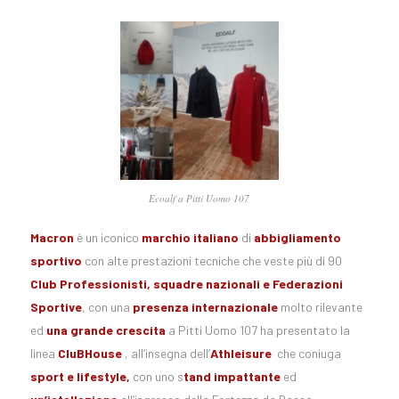
Ecoalf a Pitti Uomo 107
Macron
è un iconico
marchio italiano
di
abbigliamento
sportivo
con alte prestazioni tecniche che veste più di 90
Club Professionisti, squadre nazionali e Federazioni
Sportive
, con una
presenza internazionale
molto rilevante
ed
una grande crescita
a Pitti Uomo 107 ha presentato la
linea
CluBHouse
, all’insegna dell’
Athleisure
che coniuga
sport e lifestyle,
con uno s
tand impattante
ed