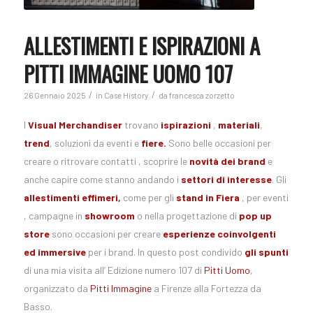
ALLESTIMENTI E ISPIRAZIONI A
PITTI IMMAGINE UOMO 107
/
/
26 Gennaio 2025
in
Case History
da
francesca zorzetto
I
Visual Merchandiser
trovano
ispirazioni
,
materiali
,
trend
, soluzioni da eventi e
fiere.
Sono belle occasioni per
creare o ritrovare contatti , scoprire le
novità dei brand
e
anche capire come stanno andando i
settori di interesse
. Gli
allestimenti effimeri,
come per gli
stand in Fiera
, per eventi
, campagne in
showroom
o nella progettazione di
pop up
store
sono occasioni per creare
esperienze coinvolgenti
ed immersive
per i brand. In questo post condivido
gli spunti
di una mia visita all’ Edizione numero 107 di
Pitti Uomo
,
organizzato da
Pitti Immagine
a Firenze alla Fortezza da
Basso.