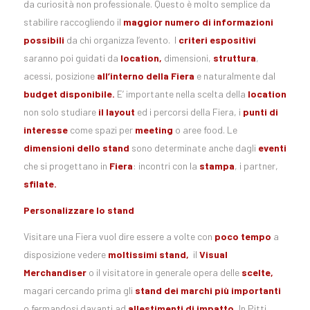
da curiosità non professionale. Questo è molto semplice da
stabilire raccogliendo il
maggior numero di informazioni
possibili
da chi organizza l’evento. I
criteri espositivi
saranno poi guidati da
location,
dimensioni,
struttura
,
acessi, posizione
all’interno della Fiera
e naturalmente dal
budget disponibile.
E’ importante nella scelta della
location
non solo studiare
il layout
ed i percorsi della Fiera, i
punti di
interesse
come spazi per
meeting
o aree food. Le
dimensioni dello stand
sono determinate anche dagli
eventi
che si progettano in
Fiera
: incontri con la
stampa
, i partner,
sfilate.
Personalizzare lo stand
Visitare una Fiera vuol dire essere a volte con
poco tempo
a
disposizione vedere
moltissimi stand,
il
Visual
Merchandiser
o il visitatore in generale opera delle
scelte,
magari cercando prima gli
stand dei marchi più importanti
o fermandosi davanti ad
allestimenti di impatto.
In Pitti