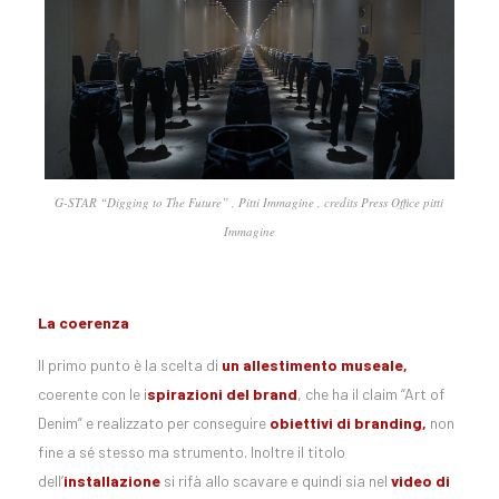
G-STAR “Digging to The Future” , Pitti Immagine , credits Press Office pitti
Immagine
La coerenza
Il primo punto è la scelta di
un allestimento museale,
coerente con le i
spirazioni del brand
, che ha il claim “Art of
Denim” e realizzato per conseguire
obiettivi di branding,
non
fine a sé stesso ma strumento. Inoltre il titolo
dell’
installazione
si rifà allo scavare e quindi sia nel
video di