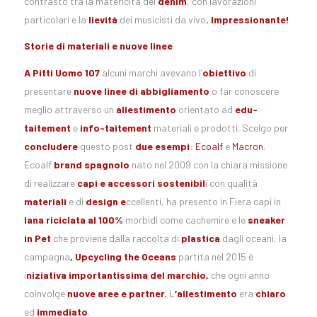
contrasto tra la matericità del
denim
, con lavorazioni
particolari e la
lievità
dei musicisti da vivo
. Impressionante!
Storie di materiali e nuove linee
A Pitti Uomo 107
alcuni marchi avevano l’
obiettivo
di
presentare
nuove linee di abbigliamento
o far conoscere
meglio attraverso un
allestimento
orientato ad
edu-
taitement
e
info-taitement
materiali e prodotti. Scelgo per
concludere
questo post
due esempi
:
Ecoalf
e
Macron
.
Ecoalf
brand spagnolo
nato nel 2009 con la chiara missione
di realizzare
capi e accessori
sostenibil
i con qualità
materiali
e di
design e
ccellenti, ha presento in Fiera capi in
lana riciclata al 100%
morbidi come cachemire e le
sneaker
in Pet
che proviene dalla raccolta di
plastica
dagli oceani, la
campagna
, Upcycling the Oceans
partita nel 2015 è
i
niziativa importantissima del marchio,
che ogni anno
coinvolge
nuove aree e partner.
L
‘allestimento
era
chiaro
ed
immediato
.