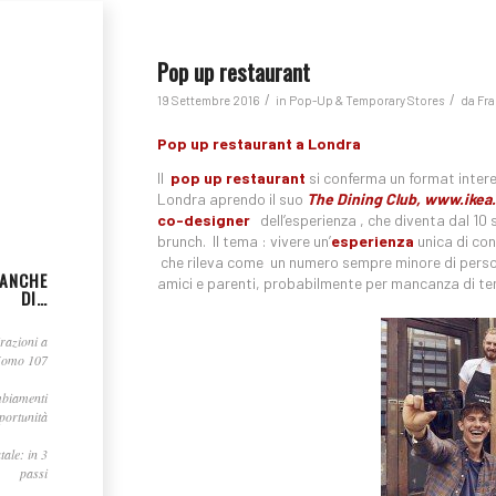
Pop up restaurant
/
/
19 Settembre 2016
in
Pop-Up & Temporary Stores
da
Fra
Pop up restaurant a Londra
Il
pop up restaurant
si conferma un format inter
Londra aprendo il suo
The Dining Club,
www.ikea.
co-designer
dell’esperienza , che diventa dal 1
brunch.
Il tema : vivere un’
esperienza
unica di con
che rileva come un numero sempre minore di perso
 ANCHE
amici e parenti, probabilmente per mancanza di temp
DI…
irazioni a
Uomo 107
mbiamenti
portunità
tale: in 3
passi