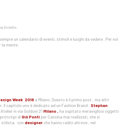
ca Zorzetto
sempre un calendario di eventi, stimoli e luoghi da vedere . Per noi
r la mente:
esign Week 2016
a Milano. Questo è il primo post, ma altri
er. Il capitolo uno è dedicato ad un Fashion Brand ,
Stephan
 Atelier in via Goldoni 21
Milano ,
ha ospitato meravigliosi oggetti
prototipi di
Giò Ponti
per Cassina mai realizzati, che si
o stilista, con
designer
che hanno radici altrove , nel