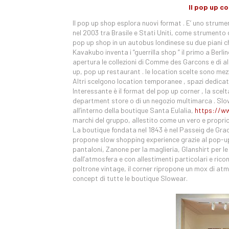
Il pop up c
Il pop up shop esplora nuovi format . E’ uno strume
nel 2003 tra Brasile e Stati Uniti, come strumento d
pop up shop in un autobus londinese su due piani ch
Kavakubo inventa i “guerrilla shop ” il primo a Ber
apertura le collezioni di Comme des Garcons e di alt
up, pop up restaurant . le location scelte sono mezz
Altri scelgono location temporanee , spazi dedicati 
Interessante è il format del pop up corner , la scel
department store o di un negozio multimarca . Slow
all’interno della boutique Santa Eulalia,
https://ww
marchi del gruppo, allestito come un vero e propr
La boutique fondata nel 1843 è nel Passeig de Gracia
propone slow shopping experience grazie al pop-up 
pantaloni, Zanone per la maglieria, Glanshirt per l
dall’atmosfera e con allestimenti particolari e riconos
poltrone vintage, il corner ripropone un mox di atm
concept di tutte le boutique Slowear.