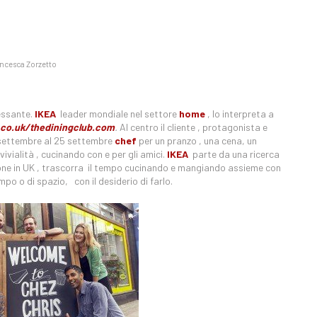
ncesca Zorzetto
essante.
IKEA
leader mondiale nel settore
home
, lo interpreta a
co.uk/thediningclub.com
.
Al centro il cliente , protagonista e
0 settembre al 25 settembre
chef
per un pranzo , una cena, un
vivialità , cucinando con e per gli amici.
IKEA
parte da una ricerca
ne in UK , trascorra il tempo cucinando e mangiando assieme con
o o di spazio, con il desiderio di farlo.