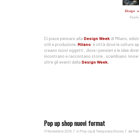
Design w
Steph
Ci piace pensare alla
Design Week
di Milano, ediz
stili e produzione.
Milano
è città dove le culture a
creano nuovi oggetti , dove i pensieri e le idee div
incontrano e raccontano storie , scambiano know
oltre gli eventi della
Design Week.
Pop up shop nuovi format
/
/
17 Novembre 2015
in
Pop-Up & Temporary Stores
da
Fra