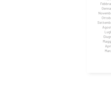
Febbra
Genna
Novembr
Ottob
Settemb
Agos
Lugl
Giug
Magg
Apri
Mar