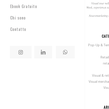
Visual tour nel
Ebook Gratuito
Week, esperienza s
Neuromarketing i
Chi sono
Contatto
CAT
Pop-Up & Tem
Retai
reta
Visual & ret
Visual mercha
Vis
AR