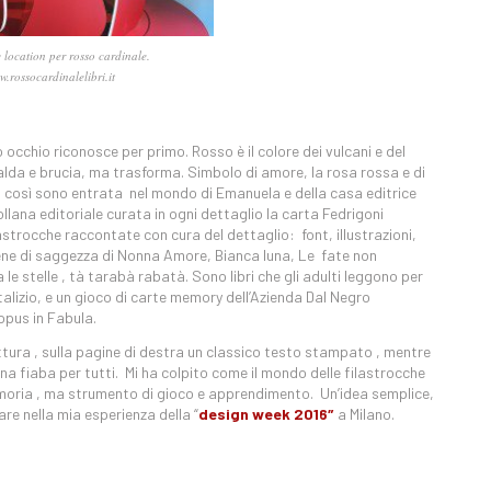
 location per rosso cardinale.
w.rossocardinalelibri.it
ro occhio riconosce per primo. Rosso è il colore dei vulcani e del
calda e brucia, ma trasforma. Simbolo di amore, la rosa rossa e di
, così sono entrata nel mondo di Emanuela e della casa editrice
llana editoriale curata in ogni dettaglio la carta Fedrigoni
filastrocche raccontate con cura del dettaglio: font, illustrazioni,
piene di saggezza di Nonna Amore, Bianca luna, Le fate non
le stelle , tà tarabà rabatà. Sono libri che gli adulti leggono per
alizio, e un gioco di carte memory dell’Azienda Dal Negro
opus in Fabula.
ettura , sulla pagine di destra un classico testo stampato , mentre
e una fiaba per tutti. Mi ha colpito come il mondo delle filastrocche
emoria , ma strumento di gioco e apprendimento. Un’idea semplice,
re nella mia esperienza della “
design week 2016″
a Milano.