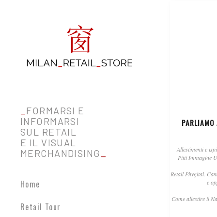
_
FORMARSI E
INFORMARSI
PARLIAMO
SUL RETAIL
E IL VISUAL
Allestimenti e isp
MERCHANDISING
_
Pitti Immagine 
Retail Phygital. Ca
Home
e op
Come allestire il Na
Retail Tour