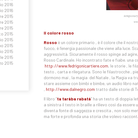
io 2016
io 2016
temporary
e 2015
ww
re 2015
re 2015
Il colore rosso
to 2015
io 2015
Rosso
è un colore primario , è il colore che il nost
no 2015
fuoco, è l’energia passionale che viene alla luce. S
io 2015
aggressività. Sicuramente il rosso spinge ad agire
le 2015
Rosso Cardinale. Ho incontrato fate e fiabe. una co
zo 2015
http://www.fedrigonicartiere.com
, le storie , le 
testo , carta e rilegatura. Sono le filastrocche , 
dormono mai , la magia del Natale , la Magia va tra 
stare assieme con bimbi e bimbe, un audio libro nat
,
http://www.dalnegro.com
tratto dalle storie di T
Il libro “
ta taràba
rabatà
” ha un testo di doppia l
a sinistra il testo in braille a rilievo così da esser
diventa fonte di saggezza e crescita , non solo m
ma forte e profonda una storia che volevo racconta