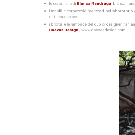
le ceramiche di
Blanca Mandruga
blancamand
i mobili in corbezzolo realizzati nel laboratorio
ontheocean.com
i bronzi e le lampade del duo di designer iranian
Daevas Design
, www.daevasdesign.com