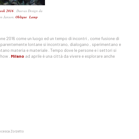
eek 2016
. Daevas Design da
an Janson.
Oblique Lamp
ione 2016 come un luogo ed un tempo di incontri , come fusione di
pparentemente lontane si incontrano, dialogano , sperimentano e
entano materia e materiale . Tempo dove le persone e i settori si
 how .
Milano
ad aprile è una città da vivere e esplorare anche
ncesca Zorzetto