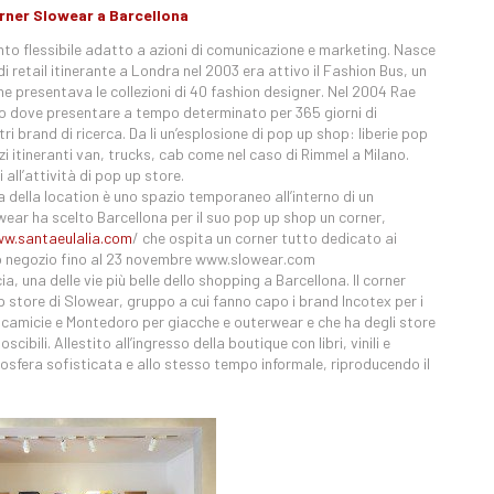
orner Slowear a Barcellona
nto flessibile adatto a azioni di comunicazione e marketing. Nasce
i retail itinerante a Londra nel 2003 era attivo il Fashion Bus, un
e presentava le collezioni di 40 fashion designer. Nel 2004 Rae
lino dove presentare a tempo determinato per 365 giorni di
ri brand di ricerca. Da li un’esplosione di pop up shop: liberie pop
i itineranti van, trucks, cab come nel caso di Rimmel a Milano.
all’attività di pop up store.
ta della location è uno spazio temporaneo all’interno di un
ear ha scelto Barcellona per il suo pop up shop un corner,
w.santaeulalia.com
/ che ospita un corner tutto dedicato ai
io negozio fino al 23 novembre www.slowear.com
, una delle vie più belle dello shopping a Barcellona. Il corner
store di Slowear, gruppo a cui fanno capo i brand Incotex per i
e camicie e Montedoro per giacche e outerwear e che ha degli store
cibili. Allestito all’ingresso della boutique con libri, vinili e
osfera sofisticata e allo stesso tempo informale, riproducendo il