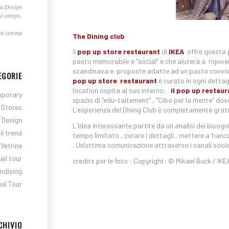
la Design
ul campo.
n vetrina
The Dining club
Il
pop up store restaurant
di
IKEA
offre questa p
pasto memorabile e “social” e che aiuterà a rigovern
scandinava e proposte adatte ad un pasto convivial
EGORIE
pop up store
restaurant
è curato in ogni dettagli
location ospita al suo interno:
il pop up restaur
porary
spazio di “edu-taitement” , “Cibo per la mente” dov
Stores
L’esperienza del Dining Club è completamente gratu
l Design
L’idea interessante partire da un analisi dei bisogni/
il trend
tempo limitato , curare i dettagli , mettere a fia
. Un’ottima comunicazione attraverso i canali soci
Vetrine
ail tour
credits per le foto : Copyright: © Mikael Buck / IKE
ndising
ual Tour
CHIVIO