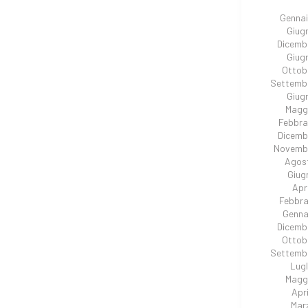
Genna
Giug
Dicemb
Giug
Ottob
Settemb
Giug
Magg
Febbra
Dicemb
Novembr
Agos
Giug
Apr
Febbra
Genna
Dicemb
Ottob
Settemb
Lugl
Magg
Apri
Mar