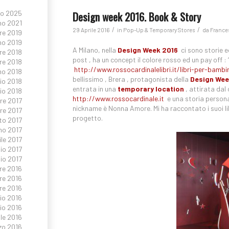
Design week 2016. Book & Story
io 2025
no 2021
/
/
29 Aprile 2016
in
Pop-Up & Temporary Stores
da
France
re 2019
no 2019
A Milano, nella
Design Week 2016
ci sono storie e
re 2018
post , ha un concept il colore rosso ed un pay off :
re 2018
http://www.rossocardinalelibri.it/libri-per-bamb
no 2018
bellissimo , Brera , protagonista della
Design Wee
io 2018
entrata in una
temporary location
, attirata dal
io 2018
http://www.rossocardinale.it
e una storia persona
re 2017
nickname è Nonna Amore. Mi ha raccontato i suoi libri
e 2017
progetto.
to 2017
no 2017
ile 2017
io 2017
io 2017
re 2016
re 2016
re 2016
io 2016
io 2016
le 2016
zo 2016