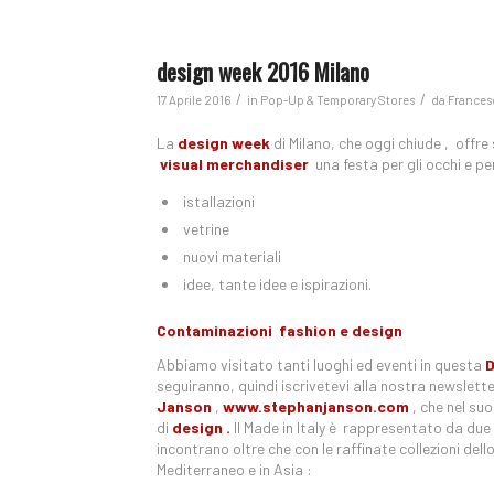
design week 2016 Milano
/
/
17 Aprile 2016
in
Pop-Up & Temporary Stores
da
Frances
La
design week
di Milano, che oggi chiude , offre 
visual merchandiser
una festa per gli occhi e pe
istallazioni
vetrine
nuovi materiali
idee, tante idee e ispirazioni.
Contaminazioni fashion e design
Abbiamo visitato tanti luoghi ed eventi in questa
D
seguiranno, quindi iscrivetevi alla nostra newslett
Janson
,
www.stephanjanson.com
, che nel suo
di
design .
Il Made in Italy è rappresentato da due 
incontrano oltre che con le raffinate collezioni dell
Mediterraneo e in Asia :