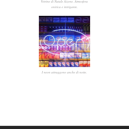
Vetrine di Natale Aizone. Atmosfera
onirica e intrigante.
I neon attraggono anche di notte.