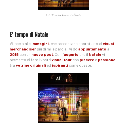
Art Director Omar Pallante
E’ tempo di Natale
Vi lascio alle
immagini
, che raccontano sopratutto ai
visual
merchandiser
più di mille parole. Vi do
appuntamento
al
2018
con un
nuovo post
. Con l’
augurio
che il
Natale
vi
permetta di fare i vostri
visual tour
con
piacere
e
passione
tra
vetrine originali
ed
ispiranti
come queste.