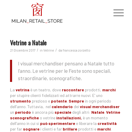
Vetrine a Natale
/
/
21 Dicembre 2017
in
Vetrine
da
francesca zorzetto
I visual merchandiser pensano a Natale tutto
l’anno. Le vetrine per le Feste sono speciali,
straordinarie, scenografiche.
La
vetrina
è un teatro, dove
raccontare
prodotti,
marchi
per stupire clienti fidelizzati ed attrarre nuovi. E’ uno
strumento
prezioso e
potente
.
Sempre
in ogni periodo
dell’anno. Tuttavia, nel
calendario
dei
visual merchandiser
un
periodo
è ancora più
speciale
degli altri:
Natale
.
Vetrine
scenografiche
o vetrine
installazioni,
è un momento
dell’anno in cui si
può
sperimentare
e liberare la
creatività
per far
sognare
i clienti e far
brillare
prodotti e
marchi
.