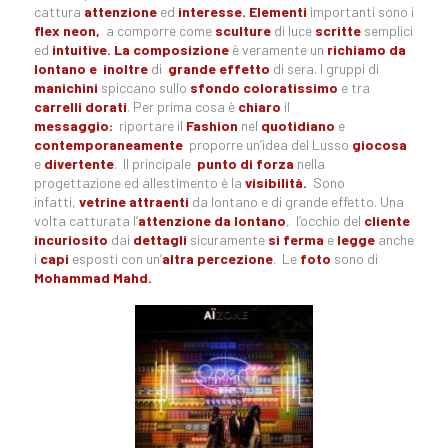
cattura
attenzione
ed
interesse.
Elementi
importanti sono i
flex neon,
a comporre come
sculture
di luce
scritte
semplici
ed
intuitive. La composizione
è veramente un
richiamo da
lontano e inolt
re
di
grande effetto
di sera. I gruppi di
manichini
spiccano sullo
sfondo
coloratissimo
e tra
carrelli dorati
. Per prima cosa è
chiaro
il
messaggio:
riportare il
Fashion
nel
quotidiano
e
contemporaneamente
proporre un’idea del Lusso
giocosa
e
divertente
. Il principale
punto di forza
nella
progettazione ed allestimento è la
visibilità.
Sono
infatti,
vetrine attraenti
da lontano e di grande effetto. Una
volta catturata l’
attenzione da lontano
, l’occhio del
cliente
incuriosito
dai
dettagli
sicuramente
si ferma
e
legge
anche
i
capi
esposti con un’
altra percezione
. Le
foto
sono di
Mohammad Mahd.