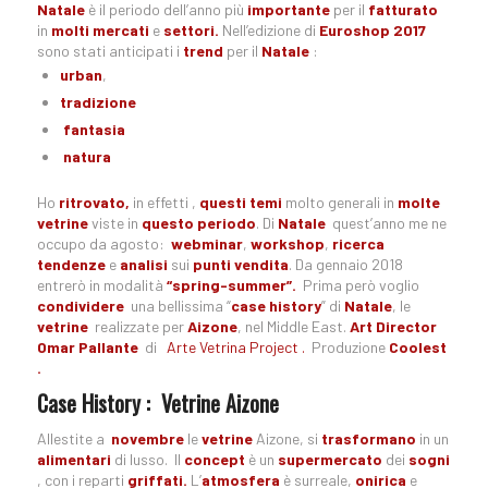
Natale
è il periodo dell’anno più
importante
per il
fatturato
in
molti mercati
e
settori.
Nell’edizione di
Euroshop 2017
sono stati anticipati i
trend
per il
Natale
:
urban
,
tradizione
fantasia
natura
Ho
ritrovato,
in effetti ,
questi temi
molto generali in
molte
vetrine
viste in
questo periodo
. Di
Natale
quest’anno me ne
occupo da agosto:
webminar
,
workshop
,
ricerca
tendenze
e
analisi
sui
punti vendita
. Da gennaio 2018
entrerò in modalità
“spring-summer”.
Prima però voglio
condividere
una bellissima “
case history
” di
Natale
, le
vetrine
realizzate per
Aizone
, nel Middle East.
Art Director
Omar Pallante
di
Arte Vetrina Project .
Produzione
Coolest
.
Case History : Vetrine Aizone
Allestite a
novembre
le
vetrine
Aizone, si
trasformano
in un
alimentari
di lusso. Il
concept
è un
supermercato
dei
sogni
, con i reparti
griffati.
L’
atmosfera
è surreale,
onirica
e