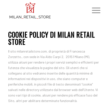
COOKIE POLICY DI MILAN RETAIL
STORE
Il sito milanretailstore.com, di proprietà di Francesca
Zorzetto., con sede in Via Aldo Carpi 2, 20151 Milano (MI),
utilizza alcuni per rendere i propri servizi semplici e efficienti per
l’utenza che visualizza le pagine del sito. Gli utenti che si
collegano al sito vedranno inserite delle quantità minime di
informazioni nei dispositivi in uso, che siano computer e
periferiche mobili, in piccoli file di testo denominati “cookie”
salvati nelle directory utilizzate dal browser web dell’Utente. Vi
sono vari tipi di cookie, alcuni per rendere più efficace l’uso del
Sito, altri per abilitare determinate funzionalità.