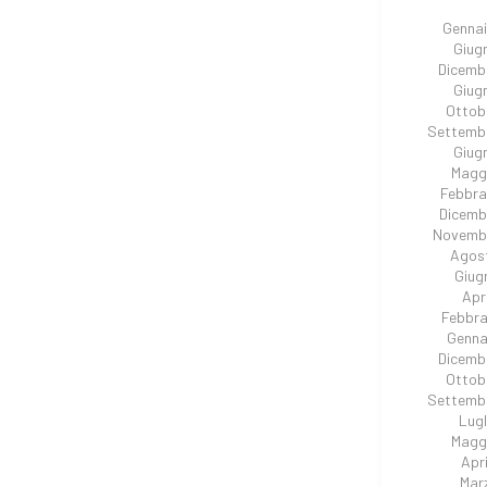
Genna
Giug
Dicemb
Giug
Ottob
Settemb
Giug
Magg
Febbra
Dicemb
Novembr
Agos
Giug
Apr
Febbra
Genna
Dicemb
Ottob
Settemb
Lugl
Magg
Apri
Mar