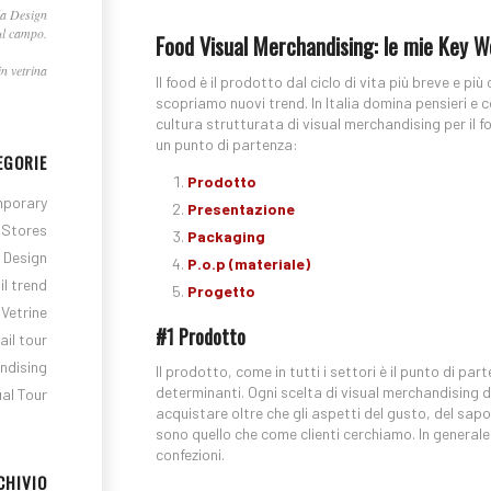
la Design
ul campo.
Food Visual Merchandising: le mie Key W
n vetrina
Il food è il prodotto dal ciclo di vita più breve e 
scopriamo nuovi trend. In Italia domina pensieri e 
cultura strutturata di visual merchandising per il 
un punto di partenza:
EGORIE
Prodotto
porary
Presentazione
Stores
Packaging
l Design
P.o.p (materiale)
il trend
Progetto
Vetrine
#1 Prodotto
ail tour
ndising
Il prodotto, come in tutti i settori è il punto di part
determinanti. Ogni scelta di visual merchandising de
ual Tour
acquistare oltre che gli aspetti del gusto, del sapor
sono quello che come clienti cerchiamo. In generale g
confezioni.
CHIVIO