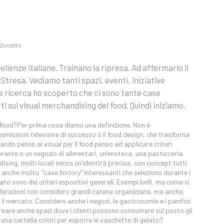
Zorzetto
llenze italiane. Trainano la ripresa. Ad affermarlo il
tresa. Vediamo tanti spazi, eventi, iniziative
e ricerca ho scoperto che ci sono tante case
ti sul visual merchandising del food. Quindi iniziamo.
l food?Per prima cosa diamo una definizione. Non è
smissioni televisive di successo o il food design, che trasforma
ando penso al visual per il food penso ad applicare criteri
rante o un negozio di alimentari, un’enoteca, una pasticceria.
sing, molti locali senza un’identità precisa, con concept tutti
o anche molto “case history” interessanti che seleziono durante i
to sono dei criteri espositivi generali. Esempi belli, ma come si
derazioni non considero grandi catene organizzate, ma anche
 il mercato. Considero anche i negozi, le gastronomie e i panifici
reare anche spazi dove i clienti possono consumare sul posto gli
una cartella colori per esporre le vaschette di gelato?