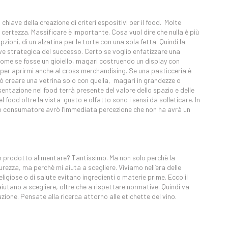
hiave della creazione di criteri espositivi per il food. Molte
ertezza. Massificare è importante. Cosa vuol dire che nulla è più
oni, di un alzatina per le torte con una sola fetta. Quindi la
iave strategica del successo. Certo se voglio enfatizzare una
 come se fosse un gioiello, magari costruendo un display con
 per aprirmi anche al cross merchandising. Se una pasticceria è
uò creare una vetrina solo con quella, magari in grandezze o
sentazione nel food terrà presente del valore dello spazio e delle
l food oltre la vista gusto e olfatto sono i sensi da solleticare. In
io consumatore avrò l’immediata percezione che non ha avrà un
un prodotto alimentare? Tantissimo. Ma non solo perchè la
urezza, ma perchè mi aiuta a scegliere. Viviamo nell’era delle
eligiose o di salute evitano ingredienti o materie prime. Ecco il
utano a scegliere, oltre che a rispettare normative. Quindi va
ione. Pensate alla ricerca attorno alle etichette del vino.