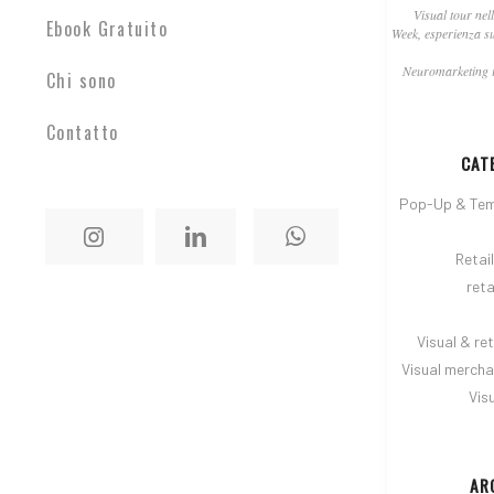
Visual tour nel
Ebook Gratuito
Week, esperienza s
Neuromarketing i
Chi sono
Contatto
CAT
Pop-Up & Tem
Retai
reta
Visual & ret
Visual mercha
Vis
AR