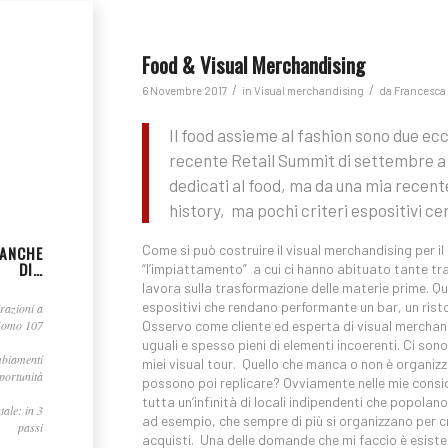
Food & Visual Merchandising
/
/
6 Novembre 2017
in
Visual merchandising
da
Francesca 
Il food assieme al fashion sono due ecce
recente Retail Summit di settembre a S
dedicati al food, ma da una mia recent
history, ma pochi criteri espositivi cer
Come si può costruire il visual merchandising per i
 ANCHE
DI…
“l’impiattamento” a cui ci hanno abituato tante tra
lavora sulla trasformazione delle materie prime. Qu
espositivi che rendano performante un bar, un risto
irazioni a
Osservo come cliente ed esperta di visual merchandi
Uomo 107
uguali e spesso pieni di elementi incoerenti. Ci son
mbiamenti
miei visual tour. Quello che manca o non è organizza
portunità
possono poi replicare? Ovviamente nelle mie consi
tutta un’infinità di locali indipendenti che popolano
tale: in 3
ad esempio, che sempre di più si organizzano per c
passi
acquisti. Una delle domande che mi faccio è esiste 