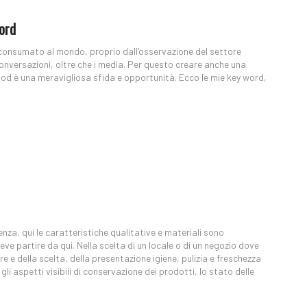
ord
più consumato al mondo, proprio dall’osservazione del settore
conversazioni, oltre che i media. Per questo creare anche una
food è una meravigliosa sfida e opportunità. Ecco le mie key word,
enza, qui
le caratteristiche qualitative e materiali sono
ve partire da qui. Nella scelta di un locale o di un negozio dove
e e della scelta, della presentazione igiene, pulizia e freschezza
li aspetti visibili di conservazione dei prodotti, lo stato delle