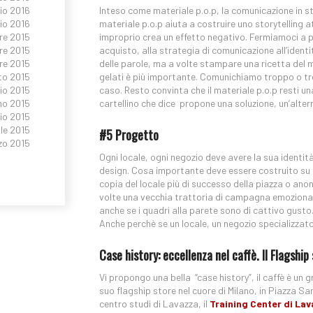
Inteso come materiale p.o.p, la comunicazione in stor
io 2016
materiale p.o.p aiuta a costruire uno storytelling
io 2016
improprio crea un effetto negativo. Fermiamoci a pe
e 2015
acquisto, alla strategia di comunicazione all’ident
re 2015
delle parole, ma a volte stampare una ricetta del me
re 2015
gelati è più importante. Comunichiamo troppo o tr
to 2015
caso. Resto convinta che il materiale p.o.p resti un
io 2015
cartellino che dice propone una soluzione, un’alte
no 2015
io 2015
le 2015
#5 Progetto
zo 2015
Ogni locale, ogni negozio deve avere la sua identità
design. Cosa importante deve essere costruito su m
copia del locale più di successo della piazza o anon
volte una vecchia trattoria di campagna emoziona pi
anche se i quadri alla parete sono di cattivo gusto
Anche perchè se un locale, un negozio specializzato
Case history: eccellenza nel caffè. Il Flagshi
Vi propongo una bella “case history”, il caffè è un
suo flagship store nel cuore di Milano, in Piazza Sa
centro studi di Lavazza, il
Training Center di La