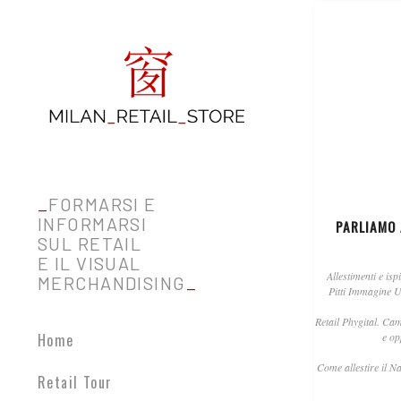
_
FORMARSI E
INFORMARSI
PARLIAMO
SUL RETAIL
E IL VISUAL
Allestimenti e isp
MERCHANDISING
_
Pitti Immagine 
Retail Phygital. Ca
Home
e op
Come allestire il Na
Retail Tour