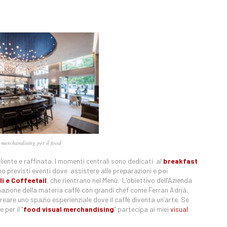
 merchandising per il food
iente e raffinata. I momenti centrali sono dedicati al
breakfast
o previsti eventi dove assistere alle preparazioni e poi
i e Coffeetail
, che rientrano nel Menù. L’obiettivo dell’Azienda
mazione della materia caffè con grandi chef come Ferran Adrià,
eare uno spazio esperienziale dove il caffè diventa un’arte. Se
per il “
food visual merchandising
” partecipa ai miei
visual