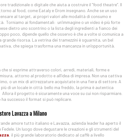
e tradizionale o digitale che aiuta a costruire il “food theatre”. Il
 attorno al food, come Eataly e Grom insegnano. Anche se un uso
nsare al target, ai propri valori alle modalità di consumo e
ità. Torniamo ai fondamentali: un’immagine o un video è più forte
se dietro uno scontrino o la lista degli ingredienti a fianco dei
oppo poco, dipende quello che osservo è che a volte si comunica a
a grande risorsa. La vetrina dei tramezzini è sguarnita, un bel
rnativa, che spiega trasforma una mancanza in un’opportunità.
 che si esprime attraverso colori, arredi, materiali, forme e
isura, attorno al prodotto e all’idea di impresa. Non una cattiva
imo, o un mix di attrezzature acquistate in una fiera di settore. A
ù di un locale in città bello ma freddo, la prima è autentica
. Allora il progetto è sicuramente una voce su cui non risparmiare.
 ha successo il format si può replicare.
p store Lavazza a Milano
 grande amore tutto italiano e Lavazza, azienda leader ha aperto il
n Fedele. Un luogo dove degustare le creazioni e gli strumenti del
vazza
, il più grande laboratorio dedicato al caffè a livello