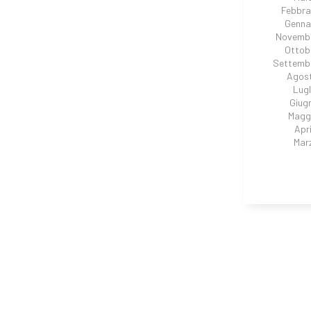
Febbra
Genna
Novembr
Ottob
Settemb
Agos
Lugl
Giug
Magg
Apri
Mar