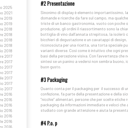
#2 Presentazione
io 2025
Sinonimo di display è elemento importantissimo, la c
no 2021
domande e ricerche da fare sul campo, ma qualche c
re 2019
triste di un banco gastronomia, vuoto con poche opzi
no 2019
produzione, gli ordini il riassortimento sono la ch
re 2018
bottiglia di vino dall’annata strepitosa, la isolerò
re 2018
bicchieri di degustazione e un cavatappi di design,
no 2018
riconosciuta per una ricetta, una torta speciale p
io 2018
varianti diverse. Così come è intuitivo che ogni pre
io 2018
basi della percezione visiva. Con l’avvertenza che ne
re 2017
sintesi se un panino a vedersi non sembra buono, 
e 2017
buon gusto.
to 2017
no 2017
ile 2017
#3 Packaging
io 2017
Quanto conta per il packaging per il successo di 
io 2017
confezione, fa parte della presentazione e della sic
re 2016
“nicchie” alimentari, persone che per scelte etiche r
re 2016
packaging da informazioni immediate e veloci che ai
re 2016
studiato con grande attenzione e aiuta la presentaz
io 2016
io 2016
le 2016
#4 P.o. p
zo 2016