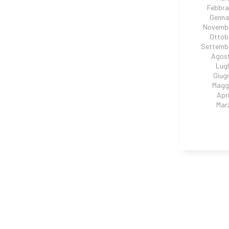
Febbra
Genna
Novembr
Ottob
Settemb
Agos
Lugl
Giug
Magg
Apri
Mar