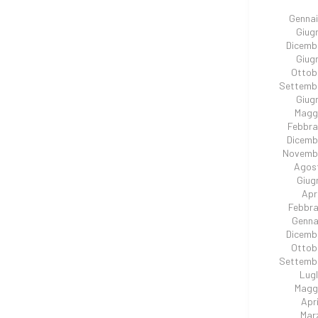
Genna
Giug
Dicemb
Giug
Ottob
Settemb
Giug
Magg
Febbra
Dicemb
Novembr
Agos
Giug
Apr
Febbra
Genna
Dicemb
Ottob
Settemb
Lugl
Magg
Apri
Mar