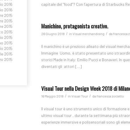
capitale del “food”? Con l’apertura di Starbucks R
io 2016
io 2016
e 2015
re 2015
Manichino, protagonista creativo.
re 2015
to 2015
/
/
26 Giugno 2018
in
Visual merchandising
da
francesca z
io 2015
no 2015
Il manichino è un prezioso alleato del visual merch
io 2015
Immagine Uomo, è stato presentato uno straordina
le 2015
zo 2015
storici Made in Italy: Emilio Pucci e Bonaveri. In qu
diventati gli attori […]
Visual Tour nella Design Week 2018 di Milan
/
/
16 Maggio 2018
in
Visual Tour
da
francesca zorzetto
Il visual tour è uno strumento unico di formazione 
ultimo visual tour , durante la settimana più straord
esperienze immersive e polisensoriali sono gli elem