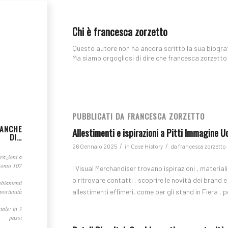
Chi è
francesca zorzetto
Questo autore non ha ancora scritto la sua biograf
Ma siamo orgogliosi di dire che
francesca zorzetto
PUBBLICATI DA FRANCESCA ZORZETTO
 ANCHE
Allestimenti e ispirazioni a Pitti Immagine 
DI…
/
/
26 Gennaio 2025
in
Case History
da
francesca zorzetto
irazioni a
Uomo 107
I Visual Merchandiser trovano ispirazioni , materiali
o ritrovare contatti , scoprire le novità dei brand 
mbiamenti
allestimenti effimeri, come per gli stand in Fiera 
portunità
tale: in 3
passi