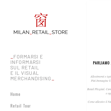
_
FORMARSI E
INFORMARSI
PARLIAMO
SUL RETAIL
E IL VISUAL
Allestimenti e isp
MERCHANDISING
_
Pitti Immagine 
Retail Phygital. Ca
Home
e op
Come allestire il Na
Retail Tour