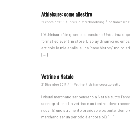
Athleisure: come allestire
/
/
7 Febbraio 2018
in
Visual merchandising
da
francesca z
L’Athleisure è in grande espansione. Un’ottima opp
format ed eventi in store. Display dinamici ed emozio
articolo la mia analisi e una “case history” molto s
[…]
Vetrine a Natale
/
/
21 Dicembre 2017
in
Vetrine
da
francesca zorzetto
I visual merchandiser pensano a Natale tutto l’anno.
scenografiche. La vetrina è un teatro, dove racconta
nuovi. E’ uno strumento prezioso e potente. Sempre 
merchandiser un periodo è ancora più […]