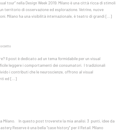
ual tour” nella Design Week 2019. Milano è una città ricca di stimoli
 un territorio di osservazione ed esplorazione. Vetrine, nuove
i. Milano ha una visibilità internazionale, è teatro di grandi […]
zorzetto
? Il post è dedicato ad un tema formidabile per un visual
icile leggere i comportamenti dei consumatori. I tradizionali
ido i contributi che le neuroscienze, offrono al visual
nti ed […]
o
a Milano. In questo post troverete la mia analisi. 3 punti, idee da
tery Reserve è una bella “case history” per il Retail. Milano