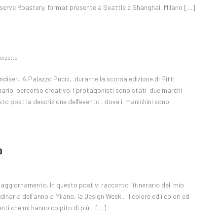
eserve Roastery, format presente a Seattle e Shanghai, Milano […]
orzetto
andiser. A Palazzo Pucci, durante la scorsa edizione di Pitti
rio percorso creativo. I protagonisti sono stati due marchi
esto post la descrizione dell’evento , dove i manichini sono
o
e aggiornamento. In questo post vi racconto l’itinerario del mio
inaria dell’anno a Milano, la Design Week . Il colore ed i colori ed
enti che mi hanno colpito di più. […]