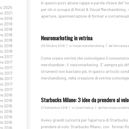
In questo post alcune tappe e parole chiave del “vis
io 2025
per chi si occupa di Retail & Visual Merchandising ,
no 2021
aperture, sperimentazione di format e contaminazion
re 2019
no 2019
re 2018
re 2018
Neuromarketing in vetrina
no 2018
/
/
io 2018
29 Ottobre 2018
in
Visual merchandising
da
francesca 
io 2018
re 2017
Come creare vetrine che coinvolgano il consumatore
e 2017
merchandiser: il neuromarketing. E’ sempre più diff
to 2017
strumenti non bastano più. In questo articolo condiv
no 2017
merchandising, nella creazione di vetrine coinvolge
ile 2017
io 2017
io 2017
re 2016
Starbucks Milano: 3 idee da prendere al volo
re 2016
re 2016
/
/
21 Settembre 2018
in
Case History
da
francesca zorzett
io 2016
io 2016
Avevo grandi curiosità per l’apertura di Starbucks 
le 2016
prendere al volo. Starbucks Milano, con format Roas
zo 2016