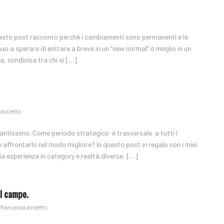
n questo post racconto perchè i cambiamenti sono permanenti e le
o a sperare di entrare a breve in un “new normal” o meglio in un
, condivisa tra chi si […]
 zorzetto
antissimo. Come periodo strategico è trasversale a tutti i
 affrontarlo nel modo migliore? In questo post vi regalo con i miei
ia esperienza in category e realtà diverse, […]
ul campo.
a
francesca zorzetto