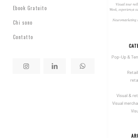
Visual tour nel
Ebook Gratuito
Week, esperienza s
Neuromarketing i
Chi sono
Contatto
CAT
Pop-Up & Tem
Retai
reta
Visual & ret
Visual mercha
Vis
AR