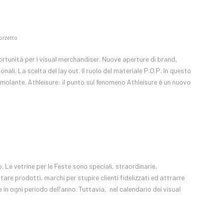
orzetto
ortunità per i visual merchandiser. Nuove aperture di brand,
nali. La scelta del lay out. Il ruolo del materiale P.O.P. In questo
timolante. Athleisure: il punto sul fenomeno Athleisure è un nuovo
 Le vetrine per le Feste sono speciali, straordinarie,
re prodotti, marchi per stupire clienti fidelizzati ed attrarre
in ogni periodo dell’anno. Tuttavia, nel calendario dei visual