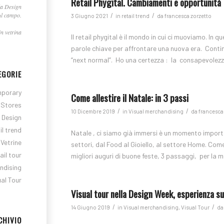
Retail Phygital. Cambiamenti e opportunità
la Design
ul campo.
/
/
3 Giugno 2021
in
retail trend
da
francesca zorzetto
n vetrina
Il retail phygital è il mondo in cui ci muoviamo. I
parole chiave per affrontare una nuova era. Continu
“next normal”. Ho una certezza : la consapevolezza
EGORIE
porary
Come allestire il Natale: in 3 passi
Stores
/
/
10 Dicembre 2019
in
Visual merchandising
da
francesca
l Design
il trend
Natale , ci siamo già immersi è un momento import
Vetrine
settori, dal Food al Gioiello, al settore Home. Come
ail tour
migliori auguri di buone feste, 3 passaggi, per la m
ndising
ual Tour
Visual tour nella Design Week, esperienza s
/
/
14 Giugno 2019
in
Visual merchandising
,
Visual Tour
d
CHIVIO