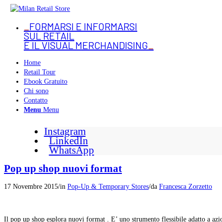
_
FORMARSI E INFORMARSI
SUL RETAIL
E IL VISUAL MERCHANDISING
_
Home
Retail Tour
Ebook Gratuito
Chi sono
Contatto
Menu
Menu
Instagram
LinkedIn
WhatsApp
Pop up shop nuovi format
17 Novembre 2015
/
in
Pop-Up & Temporary Stores
/
da
Francesca Zorzetto
Il pop up shop esplora nuovi format . E’ uno strumento flessibile adatto a azi