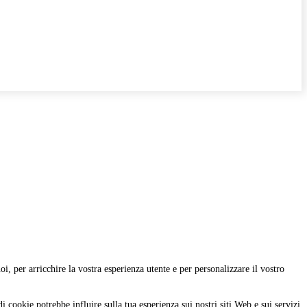
i, per arricchire la vostra esperienza utente e per personalizzare il vostro
i cookie potrebbe influire sulla tua esperienza sui nostri siti Web e sui servizi