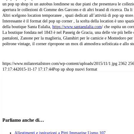
un pop up shop in un autobus londinese su due piani che presentava le collez
apertura le collezioni di Comme des Garcons e di altri brand di ricerca. Da li
Altri scelgono location temporanee , spazi dedicati all’attività di pop up store
Interessante è il format del pop up corner , la scelta della location è uno sp
della boutique Santa Eulalia,
https://www.santaeulalia.com
/ che ospita un co
La boutique fondata nel 1843 è nel Passeig de Gracia, una delle vie più belle
pantaloni, Zanone per la maglieria, Glanshirt per le camicie e Montedoro per gia
poltrone vintage, il corner ripropone un mox di atmosfera sofisticata e allo s
https://www.milanretailstore.com/wp-content/uploads/2015/11/1.jpg
2362
25
17:17:44
2015-11-17 17:17:44
Pop up shop nuovi format
Parliamo anche di…
Allestimenti e ispirazioni a Pitti Immagine Uomo 107