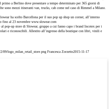
il primo a Berlino dove presentare a tempo determinato per 365 giorni di
celte sono mezzi itineranti van, trucks, cab come nel caso di Rimmel a Milano.
Slowear ha scelto Barcellona per il suo pop up shop un corner, all’interno
gozio fino al 23 novembre www.slowear.com
 al pop-up store di Slowear, gruppo a cui fanno capo i brand Incotex per i
ri e riconoscibili. Allestito all’ingresso della boutique con libri, vinili e
22/09/logo_milan_retail_store.png
Francesca Zorzetto
2015-11-17