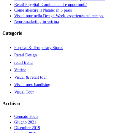
Retail Phygital. Cambiamenti e opportunità
Come allestire il Natale: in 3 passi
Visual tour nella Design Week, esperienza sul campo.
Neuromarketing in vetrina
Categorie
Pop-Up & Temporary Stores
Retail Design
retail trend
Vetrine
Visual & retail tour
Visual merchandising
Visual Tour
Archivio
Gennaio 2025
Giugno 2021
Dicembre 2019