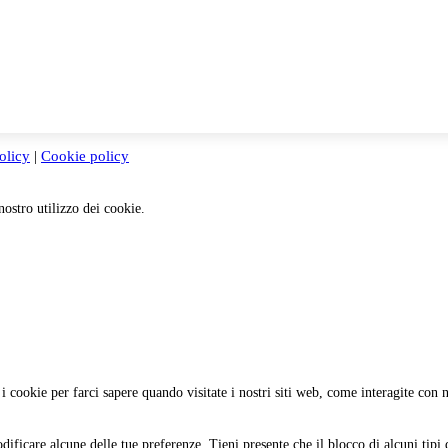
olicy
|
Cookie policy
nostro utilizzo dei cookie.
 cookie per farci sapere quando visitate i nostri siti web, come interagite con no
ificare alcune delle tue preferenze. Tieni presente che il blocco di alcuni tipi d