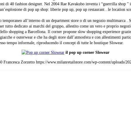
ioni di 40 fashion designer. Nel 2004 Rae Kavakubo inventa i “guerrilla shop ” 
 un’esplosione di pop up shop: liberie pop up, pop up restaurant . le location s
.
azio temporaneo all’interno di un department store o di un negozio multimarca . 
rner tutto dedicato ai marchi del gruppo, allestito come un vero e proprio ne
 dello shopping a Barcellona. Il corner propone slow shopping experience grazie
cche e outerwear e che ha degli store dall’atmosfera e con allestimenti particola
tesso tempo informale, riproducendo il concept di tutte le boutique Slowear.
il pop up corner Slowear
60
Francesca Zorzetto
https://www.milanretailstore.com/wp-content/uploads/20