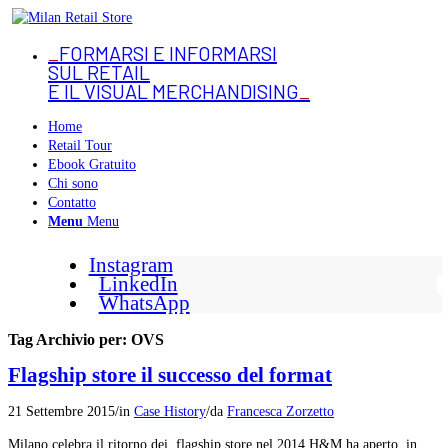
_
FORMARSI E INFORMARSI
SUL RETAIL
E IL VISUAL MERCHANDISING
_
Home
Retail Tour
Ebook Gratuito
Chi sono
Contatto
Menu
Menu
Instagram
LinkedIn
WhatsApp
Tag Archivio per:
OVS
Flagship store il successo del format
21 Settembre 2015
/
in
Case History
/
da
Francesca Zorzetto
Milano celebra il ritorno dei flagship store nel 2014 H&M ha aperto in