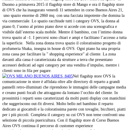
Duomo a primavera 2015 il flagship store di Mango e ora il flagship store
di OVS che ha inaugurato venerdì 11 settembre in corso Buenos Aires 21,
uno spazio enorme di 2860 mq. con una facciata impotente che domina la
via commerciale. Lo spazio racchiude tutti i category OVS, la donna al
piano 0, l’uomo al primo piano dove si accede con una scenografica e
visibile dall’esterno scala mobile. Mentre il bambino, con l’intimo donna
trova spazio al -1. I percorsi sono chiari e ampi e facilitano l’accesso a tutta
la superficie. Nella zona donna trova spazio il coloratissimo progetto di
profumeria Shaka, insegna in house di OVS. Ogni piano ha una propria
zona cassa per facilitare la ” shopping experience” al cliente. La zona
davanti alla cassa è caratterizzata da strutture a terra che presentano
accessori dedicati ad ogni category per una vendita d’impulso, mentre i
clienti sono in fila per pagare.
Nel flagship store OVS la
comunicazione in store è affidata oltre alle directory di reparto a grandi
pannelli retro-illuminati che riprendono le immagini delle campagne media
e creano punti focali che attraggono da lontano l’occhio del cliente. In
prossimità i reparti sono caratterizzati da molti punti display con manichini
che suggeriscono out-fit diversi. Molto bello nel bambino il reparto
dedicato ai giocattoli e la coloratissima parete con tovaglie, bicchieri, piatti
per i più piccoli. Completa il category su cui OVS non teme confronti una
selezione di piccola puericultura. Con il flagship store di Corso Buenos
Aires OVS continua il percorso di customer experience