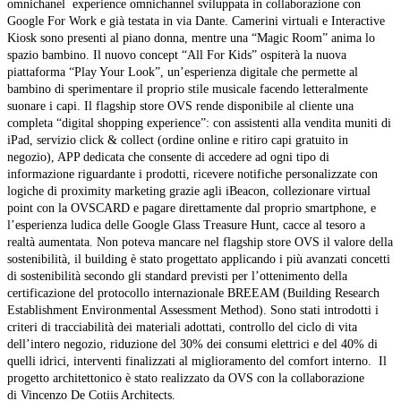
omnichanel experience omnichannel sviluppata in collaborazione con
Google For Work e già testata in via Dante. Camerini virtuali e Interactive
Kiosk sono presenti al piano donna, mentre una “Magic Room” anima lo
spazio bambino. Il nuovo concept “All For Kids” ospiterà la nuova
piattaforma “Play Your Look”, un’esperienza digitale che permette al
bambino di sperimentare il proprio stile musicale facendo letteralmente
suonare i capi. Il flagship store OVS rende disponibile al cliente una
completa “digital shopping experience”: con assistenti alla vendita muniti di
iPad, servizio click & collect (ordine online e ritiro capi gratuito in
negozio), APP dedicata che consente di accedere ad ogni tipo di
informazione riguardante i prodotti, ricevere notifiche personalizzate con
logiche di proximity marketing grazie agli iBeacon, collezionare virtual
point con la OVSCARD e pagare direttamente dal proprio smartphone, e
l’esperienza ludica delle Google Glass Treasure Hunt, cacce al tesoro a
realtà aumentata. Non poteva mancare nel flagship store OVS il valore della
sostenibilità, il building è stato progettato applicando i più avanzati concetti
di sostenibilità secondo gli standard previsti per l’ottenimento della
certificazione del protocollo internazionale BREEAM (Building Research
Establishment Environmental Assessment Method). Sono stati introdotti i
criteri di tracciabilità dei materiali adottati, controllo del ciclo di vita
dell’intero negozio, riduzione del 30% dei consumi elettrici e del 40% di
quelli idrici, interventi finalizzati al miglioramento del comfort interno. Il
progetto architettonico è stato realizzato da OVS con la collaborazione
di Vincenzo De Cotiis Architects.