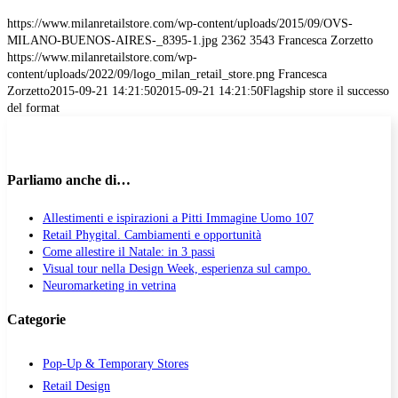
https://www.milanretailstore.com/wp-content/uploads/2015/09/OVS-
MILANO-BUENOS-AIRES-_8395-1.jpg
2362
3543
Francesca Zorzetto
https://www.milanretailstore.com/wp-
content/uploads/2022/09/logo_milan_retail_store.png
Francesca
Zorzetto
2015-09-21 14:21:50
2015-09-21 14:21:50
Flagship store il successo
del format
Parliamo anche di…
Allestimenti e ispirazioni a Pitti Immagine Uomo 107
Retail Phygital. Cambiamenti e opportunità
Come allestire il Natale: in 3 passi
Visual tour nella Design Week, esperienza sul campo.
Neuromarketing in vetrina
Categorie
Pop-Up & Temporary Stores
Retail Design